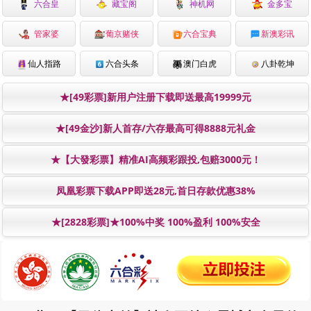
六合皇
藏宝阁
神机网
金多宝
管家婆
葡京赌侠
六合宝典
新澳彩讯
仙人指路
六合头条
澳门白虎
八卦乾坤
★[49彩票]新用户注册下载即送最高19999元
★[49金沙]新人首存/六存最高可得8888元礼金
★【大發彩票】精准AI高频彩跟投,包赔3000元！
凤凰彩票下载APP即送28元,首日存款优惠38%
★[2828彩票]★100%中奖 100%盈利 100%安全