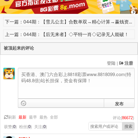
下一篇：044期：【雪儿公主】合数单双→精心计算→赢钱资料.
上一篇：044期：【后无来者】◇平特一肖◇记录无人能破！